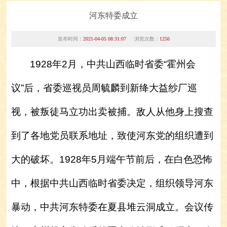
河东特委成立
发布时间：
2021-04-05 08:31:07
浏览次数：
1256
1928
年2月，中共山西临时省委“霍州会
议”后，省委巡视员周毓麟到新绛大益纱厂巡
视，被叛徒马立功出卖被捕。敌人从他身上搜查
到了各地党员联系地址，致使河东党的组织遭到
大的破坏。1928年5月端午节前后，在白色恐怖
中，根据中共山西临时省委决定，组织领导河东
1
2
暴动，中共河东特委在夏县堆云洞成立。会议传