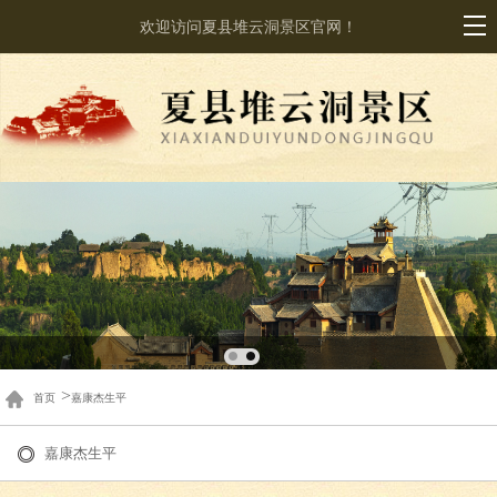
欢迎访问夏县堆云洞景区官网！
>
首页
嘉康杰生平
嘉康杰生平