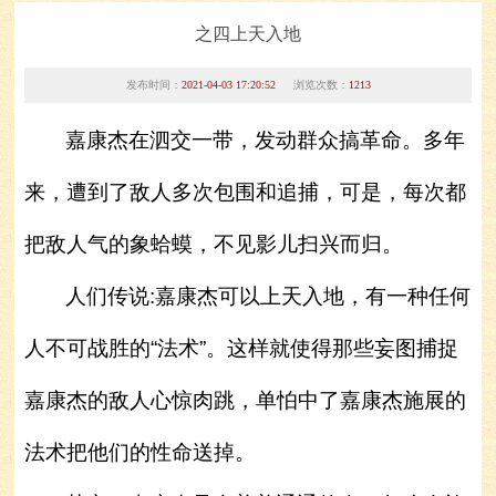
之四上天入地
发布时间：
2021-04-03 17:20:52
浏览次数：
1213
嘉康杰在泗交一带，发动群众搞革命。多年
来，遭到了敌人多次包围和追捕，可是，每次都
把敌人气的象蛤蟆，不见影儿扫兴而归。
人们传说:嘉康杰可以上天入地，有一种任何
人不可战胜的“法术”。这样就使得那些妄图捕捉
嘉康杰的敌人心惊肉跳，单怕中了嘉康杰施展的
1
2
法术把他们的性命送掉。