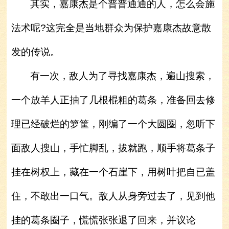
其实，嘉康杰是个普普通通的人，怎么会施
法术呢?这完全是当地群众为保护嘉康杰故意散
发的传说。
有一次，敌人为了寻找嘉康杰，遍山搜索，
一个放羊人正抽了几根棍粗的葛条，准备回去修
理已经破烂的箩筐，刚编了一个大圆圈，忽听下
面敌人搜山，手忙脚乱，拔就跑，顺手将葛条子
挂在树权上，藏在一个石崖下，用树叶把自已盖
住，不敢出一口气。敌人从身旁过去了，见到他
挂的葛条圈子，慌慌张张退了回来，并议论